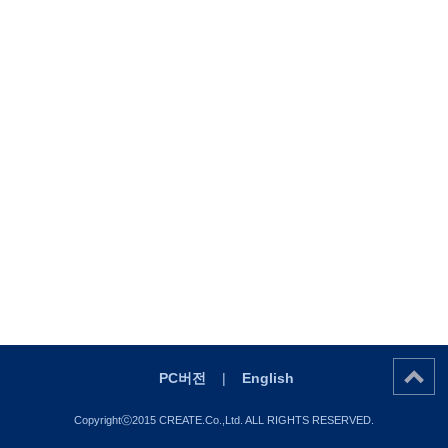
PC버전
|
English
Copyrightⓒ2015 CREATE.Co.,Ltd. ALL RIGHTS RESERVED.