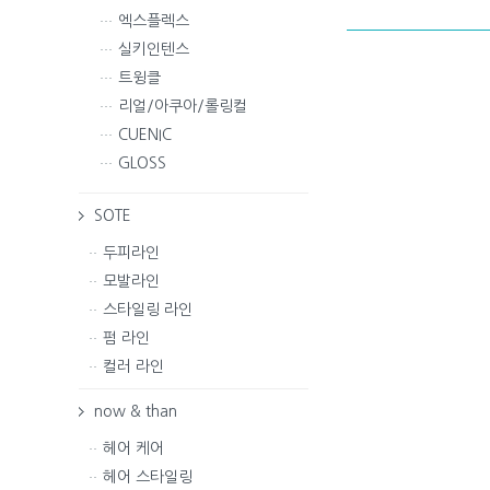
엑스플렉스
실키인텐스
트윙클
리얼/아쿠아/롤링컬
CUENIC
GLOSS
SOTE
두피라인
모발라인
스타일링 라인
펌 라인
컬러 라인
now & than
헤어 케어
헤어 스타일링