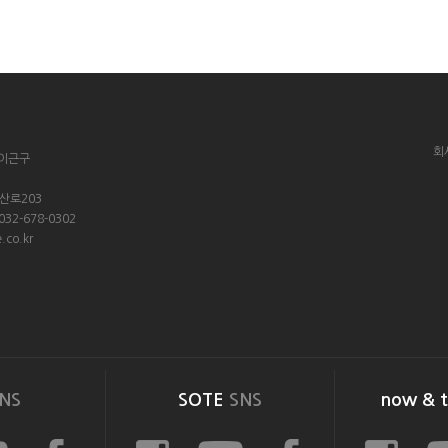
회
 이근구
옥산로203
 032-678-0302
.co.kr
NS
SOTE
SNS
now & 