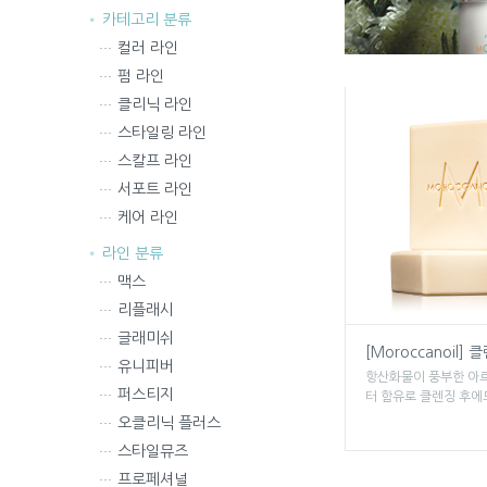
카테고리 분류
컬러 라인
펌 라인
클리닉 라인
스타일링 라인
스칼프 라인
서포트 라인
케어 라인
라인 분류
맥스
리플래시
글래미쉬
[Moroccanoil] 
유니피버
항산화물이 풍부한 아
퍼스티지
터 함유로 클렌징 후에도
오클리닉 플러스
스타일뮤즈
프로페셔널