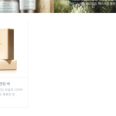
클렌징 바
르간 오일과 시어버
 촉촉한 보...