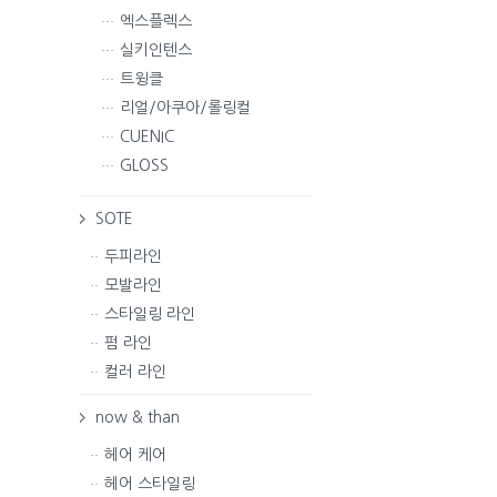
엑스플렉스
실키인텐스
트윙클
리얼/아쿠아/롤링컬
CUENIC
GLOSS
SOTE
두피라인
모발라인
스타일링 라인
펌 라인
컬러 라인
now & than
헤어 케어
헤어 스타일링