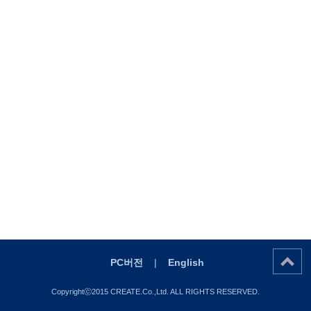
PC버전
|
English
Copyrightⓒ2015 CREATE.Co.,Ltd. ALL RIGHTS RESERVED.