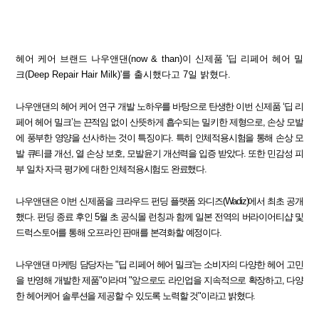
헤어 케어 브랜드 나우앤댄(now & than)이 신제품 '딥 리페어 헤어 밀
크(Deep Repair Hair Milk)'를 출시했다고 7일 밝혔다.
나우앤댄의 헤어 케어 연구 개발 노하우를 바탕으로 탄생한 이번 신제품 ‘딥 리
페어 헤어 밀크’는 끈적임 없이 산뜻하게 흡수되는 밀키한 제형으로, 손상 모발
에 풍부한 영양을 선사하는 것이 특징이다. 특히 인체적용시험을 통해 손상 모
발 큐티클 개선, 열 손상 보호, 모발윤기 개선력을 입증 받았다. 또한 민감성 피
부 일차 자극 평가에 대한 인체적용시험도 완료했다.
나우앤댄은 이번 신제품을 크라우드 펀딩 플랫폼 와디즈(Wadiz)에서 최초 공개
했다. 펀딩 종료 후인 5월 초 공식몰 런칭과 함께 일본 전역의 버라이어티샵 및
드럭스토어를 통해 오프라인 판매를 본격화할 예정이다.
나우앤댄 마케팅 담당자는 "딥 리페어 헤어 밀크'는 소비자의 다양한 헤어 고민
을 반영해 개발한 제품"이라며 "앞으로도 라인업을 지속적으로 확장하고, 다양
한 헤어케어 솔루션을 제공할 수 있도록 노력할 것"이라고 밝혔다.