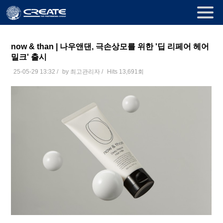
now & than | 나우앤댄, 극손상모를 위한 '딥 리페어 헤어
밀크' 출시
25-05-29 13:32
/
by
최고관리자
/
Hits 13,691회
본문