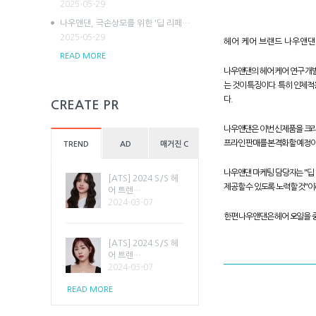
2025-05-29
나우앤댄, 극손상모를 위한 '딥 리페…
2025-05-29
헤어 케어 브랜드 나우앤댄(no
READ MORE
나우앤댄의 헤어 케어 연구 개발
는 것이 특징이다. 특히 인체적
다.
CREATE PR
나우앤댄은 이번 신제품을 크라우
프라인 판매를 본격화할 예정이
TREND
AD
매거진 C
나우앤댄 마케팅 담당자는 "딥
[ATS] 2024 S/S 헤
제공할 수 있도록 노력할 것"이
어 트렌…
2024-03-07
한편 나우앤댄은 헤어 오일을 
[ATS] 2024 S/S 헤
어 트렌…
2024-03-07
READ MORE