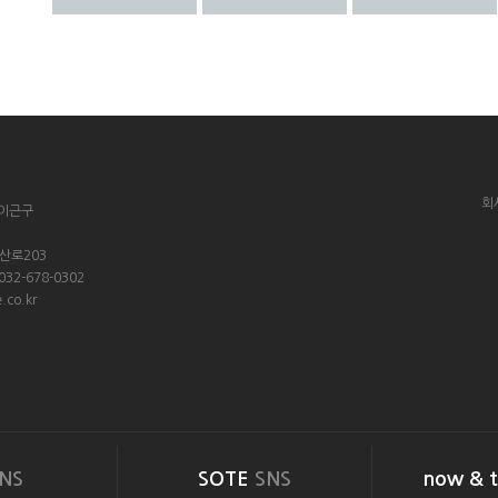
회
 이근구
옥산로203
 032-678-0302
.co.kr
NS
SOTE
SNS
now & 